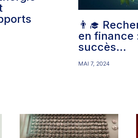
t
pports
👨‍🎓 Recherche collaborative
en finance 
succès…
MAI 7, 2024