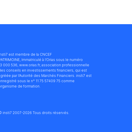
insti7 est membre de la CNCEF
PATRIMOINE, Immatriculé à l’Orias sous le numéro
13 000 536, www.orias.fr, association professionnelle
des conseils en investissements financiers, qui est
agréée par l’Autorité des Marchés Financiers. insti7 est
enregistré sous le n° 11 75 57409 75 comme
organisme de formation.
© insti7 2007-2026 Tous droits réservés.